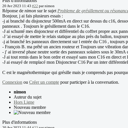
Plus d'informations
20 Avr 2023 11:43
#22
par
nimon
Réponse de
nimon
sur le sujet
Probleme de grésillement ou résonanc
Bonjour, j ai fais plusieurs essais :
-j ai branché du disjoncteur 500mA en direct sur dessus du c16, dessou
panneaux . Toujours le grésillement dans le C16.
-J ai schunté mes disjoncteur et différentiel du coffret propre aux pann
-J 'ai essayé de mettre le relais statique au plus près du ballon, toujours
-j ai branché les panneaux directement sur l entrée du C16 , toujours p
- François B. ma prêté un ancien routeur et Toujours une vibration da
- j' ai inversé phase neutre sortie des panneaux solaires sous le 30mA 
-J ai tout remis dans le bon ordre et essayé sans mon C16 en direct et l
-J ai essayé de remplacé mon Disjoncteur C16 Par un inter différentiel
C est le magnétothermique qui grésille mais je comprends pas pourquoi si
Connexion
ou
Créer un compte
pour participer à la conversation.
nimon
Auteur du sujet
Hors Ligne
Nouveau membre
Plus d'informations
20 Avr 2023 11:44
#23
par
nimon