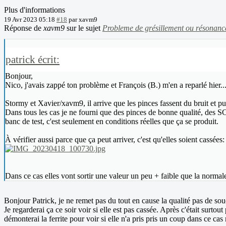
Plus d'informations
19 Avr 2023 05:18
#18
par
xavm9
Réponse de
xavm9
sur le sujet
Probleme de grésillement ou résonanc
patrick écrit:
Bonjour,
Nico, j'avais zappé ton problème et François (B.) m'en a reparlé hier...
Stormy et Xavier/xavm9, il arrive que les pinces fassent du bruit et puis 
Dans tous les cas je ne fourni que des pinces de bonne qualité, des SCT
banc de test, c'est seulement en conditions réelles que ça se produit.
À vérifier aussi parce que ça peut arriver, c'est qu'elles soient cassées:
Dans ce cas elles vont sortir une valeur un peu + faible que la normal
Bonjour Patrick, je ne remet pas du tout en cause la qualité pas de souci
Je regarderai ça ce soir voir si elle est pas cassée. Après c'était surtou
démonterai la ferrite pour voir si elle n'a pris pris un coup dans ce cas