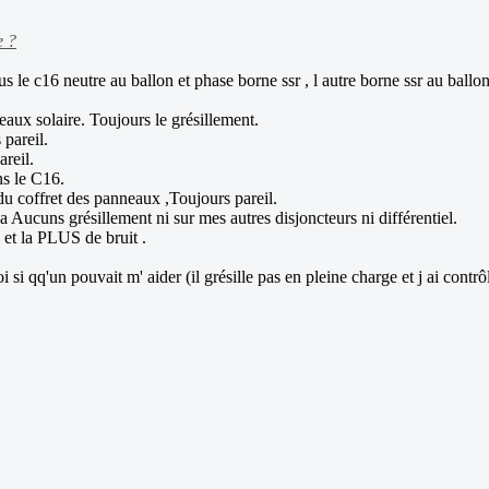
e ?
s le c16 neutre au ballon et phase borne ssr , l autre borne ssr au ballo
eaux solaire. Toujours le grésillement.
 pareil.
areil.
ns le C16.
du coffret des panneaux ,Toujours pareil.
a Aucuns grésillement ni sur mes autres disjoncteurs ni différentiel.
 et la PLUS de bruit .
 qq'un pouvait m' aider (il grésille pas en pleine charge et j ai contrôl