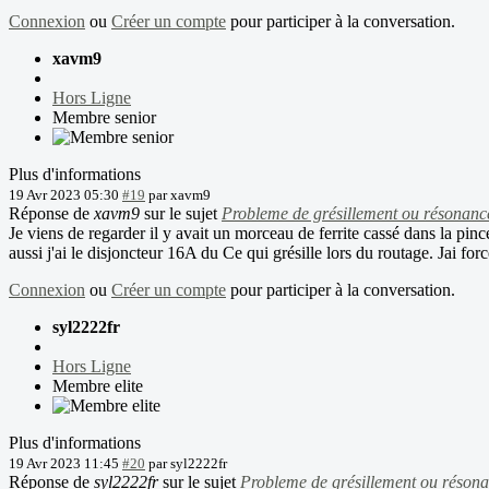
Connexion
ou
Créer un compte
pour participer à la conversation.
xavm9
Hors Ligne
Membre senior
Plus d'informations
19 Avr 2023 05:30
#19
par
xavm9
Réponse de
xavm9
sur le sujet
Probleme de grésillement ou résonanc
Je viens de regarder il y avait un morceau de ferrite cassé dans la pinc
aussi j'ai le disjoncteur 16A du Ce qui grésille lors du routage. Jai 
Connexion
ou
Créer un compte
pour participer à la conversation.
syl2222fr
Hors Ligne
Membre elite
Plus d'informations
19 Avr 2023 11:45
#20
par
syl2222fr
Réponse de
syl2222fr
sur le sujet
Probleme de grésillement ou réson