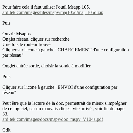
Pour faire cela il faut utiliser l'outil Msapp 105.
ard-tek.com/images/files/mspv/maj105d/maj_105d.zip
Puis
Ouvrir Msapps
Onglet réseau, cliquer sur recherche
Une fois le routeur trouvé
Cliquer sur l'icone à gauche "CHARGEMENT d'une configuration
par réseau"
Onglet entrée sortie, choisir la sonde à modifier.
Puis
Cliquer sur l'icone à gauche "ENVOI d'une configuration par
réseau"
Peut être que la lecture de la doc, permettrait de mieux s'imprégner
de ce logiciel, car un mauvais clic est vite arrivé., voir fin de page
33.
ard-tek.com/images/docs/mspv/doc_mspv_V104a.pdf
Cdlt