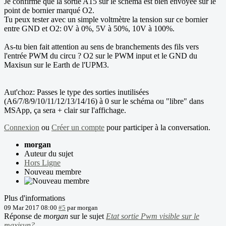
Je confirme que la sortie A15 sur le schéma est bien envoyée sur le
point de bornier marqué O2.
Tu peux tester avec un simple voltmètre la tension sur ce bornier
entre GND et O2: 0V à 0%, 5V à 50%, 10V à 100%.
As-tu bien fait attention au sens de branchements des fils vers
l'entrée PWM du circu ? O2 sur le PWM input et le GND du
Maxisun sur le Earth de l'UPM3.
Aut'choz: Passes le type des sorties inutilisées
(A6/7/8/9/10/11/12/13/14/16) à 0 sur le schéma ou "libre" dans
MSApp, ça sera + clair sur l'affichage.
Connexion
ou
Créer un compte
pour participer à la conversation.
morgan
Auteur du sujet
Hors Ligne
Nouveau membre
Plus d'informations
09 Mar 2017 08:00
#5
par
morgan
Réponse de
morgan
sur le sujet
Etat sortie Pwm visible sur le
maxisun?